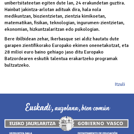
unibertsitateetan egiten dute lan, 24 erakundetan guztira.
Hainbat jakintza-arlotan adituak dira, hala nola
medikuntzan, biozientzietan, zientzia kimikoetan,
matematikan, fisikan, teknologian, ingurumen-zientzietan,
ekonomian, hizkuntzalaritzan edo psikologian.
Bere ibilbidean zehar, Ikerbasque sei aldiz hautatu dute
garapen zientifikorako Europako ekimen onenetakotzat, eta
28 milioi euro baino gehiago jaso ditu Europako
Batzordearen eskutik talentua erakartzeko programak
bultzatzeko.
Itzuli