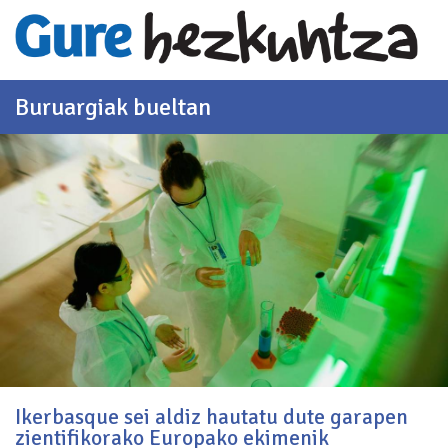
Eduki nagusira joan
Buruargiak bueltan
Ikerbasque sei aldiz hautatu dute garapen
zientifikorako Europako ekimenik