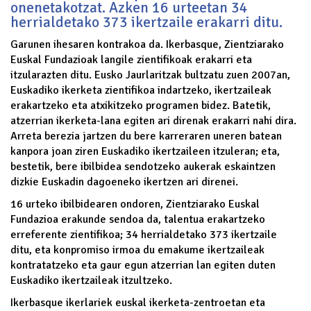
onenetakotzat. Azken 16 urteetan 34
herrialdetako 373 ikertzaile erakarri ditu.
Garunen ihesaren kontrakoa da. Ikerbasque, Zientziarako
Euskal Fundazioak langile zientifikoak erakarri eta
itzularazten ditu. Eusko Jaurlaritzak bultzatu zuen 2007an,
Euskadiko ikerketa zientifikoa indartzeko, ikertzaileak
erakartzeko eta atxikitzeko programen bidez. Batetik,
atzerrian ikerketa-lana egiten ari direnak erakarri nahi dira.
Arreta berezia jartzen du bere karreraren uneren batean
kanpora joan ziren Euskadiko ikertzaileen itzuleran; eta,
bestetik, bere ibilbidea sendotzeko aukerak eskaintzen
dizkie Euskadin dagoeneko ikertzen ari direnei.
16 urteko ibilbidearen ondoren, Zientziarako Euskal
Fundazioa erakunde sendoa da, talentua erakartzeko
erreferente zientifikoa; 34 herrialdetako 373 ikertzaile
ditu, eta konpromiso irmoa du emakume ikertzaileak
kontratatzeko eta gaur egun atzerrian lan egiten duten
Euskadiko ikertzaileak itzultzeko.
Ikerbasque ikerlariek euskal ikerketa-zentroetan eta