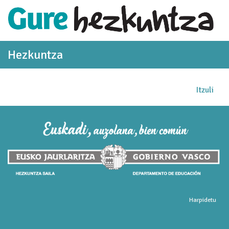
Eduki nagusira joan
Hezkuntza
Itzuli
Harpidetu