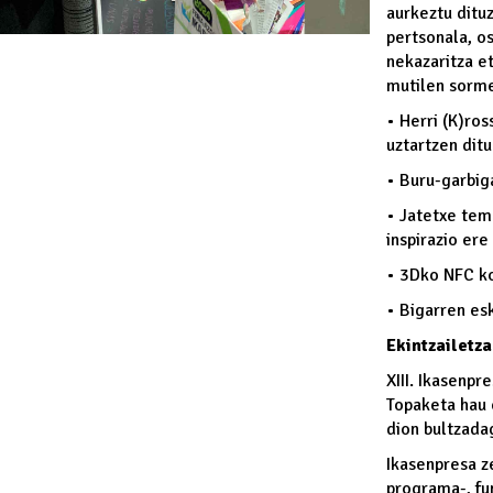
aurkeztu dituz
pertsonala, os
nekazaritza et
mutilen sorme
• Herri (K)ros
uztartzen dit
• Buru-garbiga
• Jatetxe tem
inspirazio ere
• 3Dko NFC ko
• Bigarren es
Ekintzailetza
XIII. Ikasenpr
Topaketa hau 
dion bultzada
Ikasenpresa z
programa-, fu