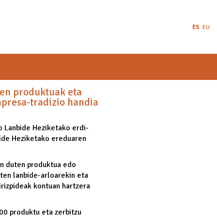
ES
EU
ren produktuak eta
npresa-tradizio handia
o Lanbide Heziketako erdi-
bide Heziketako ereduaren
zen duten produktua edo
ten lanbide-arloarekin eta
irizpideak kontuan hartzera
00 produktu eta zerbitzu