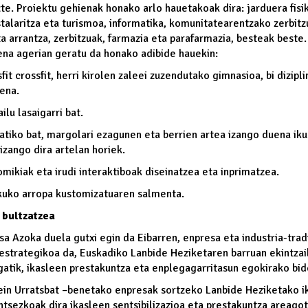
te. Proiektu gehienak honako arlo hauetakoak dira: jarduera fisiko
talaritza eta turismoa, informatika, komunitatearentzako zerbitzu
a arrantza, zerbitzuak, farmazia eta parafarmazia, besteak beste
na agerian geratu da honako adibide hauekin:
sfit crossfit, herri kirolen zaleei zuzendutako gimnasioa, bi dizip
uena.
ilu lasaigarri bat.
atiko bat, margolari ezagunen eta berrien artea izango duena ik
 izango dira artelan horiek.
mikiak eta irudi interaktiboak diseinatzea eta inprimatzea.
kuko arropa kustomizatuaren salmenta.
 bultzatzea
esa Azoka duela gutxi egin da Eibarren, enpresa eta industria-trad
estrategikoa da, Euskadiko Lanbide Heziketaren barruan ekintzai
gatik, ikasleen prestakuntza eta enplegagarritasun egokirako bid
ein Urratsbat –benetako enpresak sortzeko Lanbide Heziketako i
ntsezkoak dira ikasleen sentsibilizazioa eta prestakuntza areago