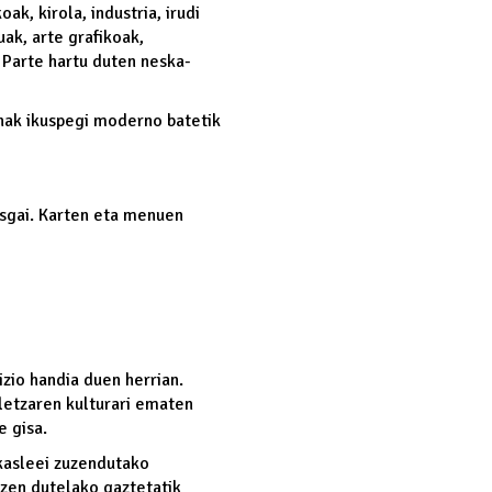
ak, kirola, industria, irudi
ak, arte grafikoak,
. Parte hartu duten neska-
linak ikuspegi moderno batetik
usgai. Karten eta menuen
izio handia duen herrian.
letzaren kulturari ematen
e gisa.
kasleei zuzendutako
tzen dutelako gaztetatik