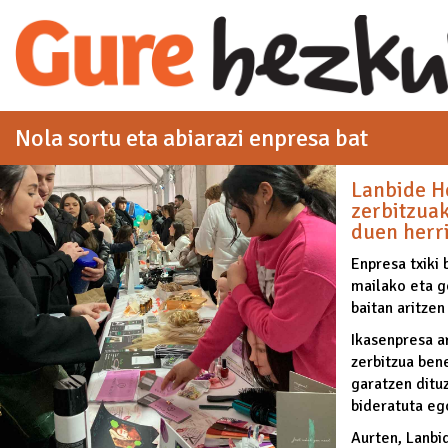
Eduki nagusira joan
Nola sortu eta abiarazi enpresa bat
Lanbide He
zerbitzuak
duen herr
Enpresa txiki
mailako eta g
baitan aritzen
Ikasenpresa a
zerbitzua ben
garatzen ditu
bideratuta eg
Aurten, Lanbi