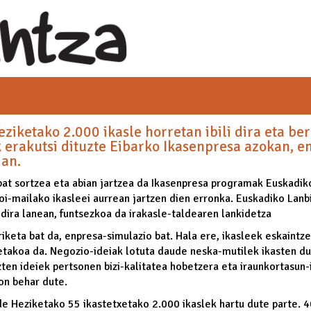
ziketako 2.000 ikasle horretan ibili dira eta be
 erakutsi dituzte Eibarko Ikasenpresa azokan, e
ian.
 bat sortzea eta abian jartzea da Ikasenpresa programak Euskadik
oi-mailako ikasleei aurrean jartzen dien erronka. Euskadiko Lan
 dira lanean, funtsezkoa da irakasle-taldearen lankidetza
riketa bat da, enpresa-simulazio bat. Hala ere, ikasleek eskaint
etakoa da. Negozio-ideiak lotuta daude neska-mutilek ikasten du
zten ideiek pertsonen bizi-kalitatea hobetzera eta iraunkortasun-
on behar dute.
de Heziketako 55 ikastetxetako 2.000 ikaslek hartu dute parte. 4