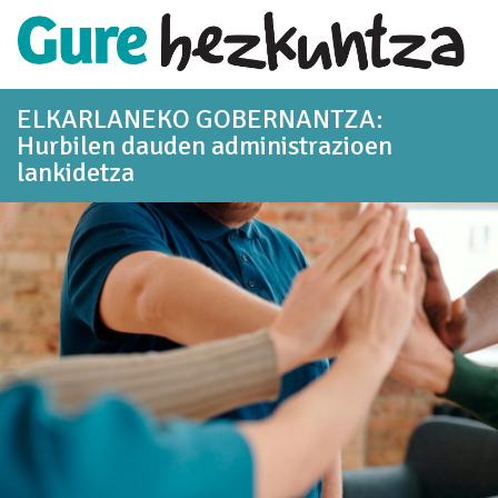
Eduki nagusira joan
ELKARLANEKO GOBERNANTZA:
Hurbilen dauden administrazioen
lankidetza