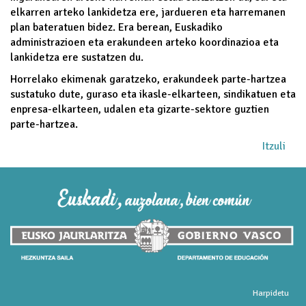
elkarren arteko lankidetza ere, jardueren eta harremanen
plan bateratuen bidez. Era berean, Euskadiko
administrazioen eta erakundeen arteko koordinazioa eta
lankidetza ere sustatzen du.
Horrelako ekimenak garatzeko, erakundeek parte-hartzea
sustatuko dute, guraso eta ikasle-elkarteen, sindikatuen eta
enpresa-elkarteen, udalen eta gizarte-sektore guztien
parte-hartzea.
Itzuli
Harpidetu