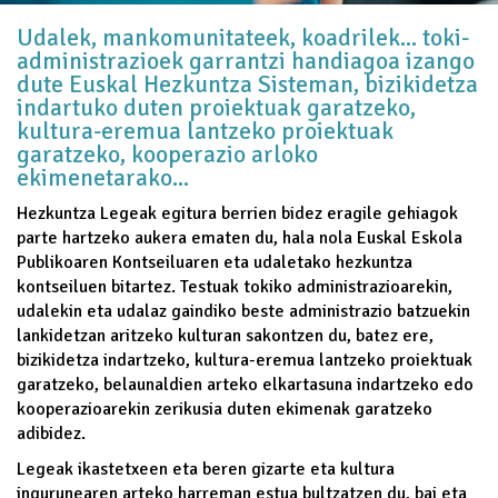
Udalek, mankomunitateek, koadrilek... toki-
administrazioek garrantzi handiagoa izango
dute Euskal Hezkuntza Sisteman, bizikidetza
indartuko duten proiektuak garatzeko,
kultura-eremua lantzeko proiektuak
garatzeko, kooperazio arloko
ekimenetarako...
Hezkuntza Legeak egitura berrien bidez eragile gehiagok
parte hartzeko aukera ematen du, hala nola Euskal Eskola
Publikoaren Kontseiluaren eta udaletako hezkuntza
kontseiluen bitartez. Testuak tokiko administrazioarekin,
udalekin eta udalaz gaindiko beste administrazio batzuekin
lankidetzan aritzeko kulturan sakontzen du, batez ere,
bizikidetza indartzeko, kultura-eremua lantzeko proiektuak
garatzeko, belaunaldien arteko elkartasuna indartzeko edo
kooperazioarekin zerikusia duten ekimenak garatzeko
adibidez.
Legeak ikastetxeen eta beren gizarte eta kultura
ingurunearen arteko harreman estua bultzatzen du, bai eta