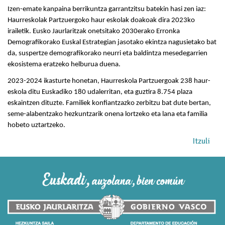
Izen-emate kanpaina berrikuntza garrantzitsu batekin hasi zen iaz:
Haurreskolak Partzuergoko haur eskolak doakoak dira 2023ko
irailetik. Eusko Jaurlaritzak onetsitako 2030erako Erronka
Demografikorako Euskal Estrategian jasotako ekintza nagusietako bat
da, suspertze demografikorako neurri eta baldintza mesedegarrien
ekosistema eratzeko helburua duena.
2023-2024 ikasturte honetan, Haurreskola Partzuergoak 238 haur-
eskola ditu Euskadiko 180 udalerritan, eta guztira 8.754 plaza
eskaintzen dituzte. Familiek konfiantzazko zerbitzu bat dute bertan,
seme-alabentzako hezkuntzarik onena lortzeko eta lana eta familia
hobeto uztartzeko.
Itzuli