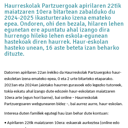
Haurreskolak Partzuergoak apirilaren 22tik
maiatzaren 10era bitartean zabalduko du
2024-2025 ikasturterako izena emateko
epea. Ondoren, ohi den bezala, hilaren lehen
egunetan ere apuntatu ahal izango dira
hurrengo hileko lehen eskola-egunean
hastekoak diren haurrek. Haur-eskolan
hasteko unean, 16 aste beteta izan beharko
dituzte.
Datorren apirilaren 22an irekiko da Haurreskolak Partzuergoko haur-
eskoletan izena emateko epea, 0 eta 2 urte bitarteko etaparako.
2023an eta 2024an jaiotako haurren gurasoek edo legezko tutoreek,
tokia eskatu ahal izango dute edozein haur-eskolatan maiatzaren
10era arte (egun hori barne), bai online – Haurreskolak
Partzuergoaren webgunearen bidez –, bai aurrez aurre, haur-eskolan.
Interesa duten familiek egutegi hau izan behar dute kontuan:
• Apirilaren 22tik maiatzaren 10era: eskaerak aurkeztea (online edo