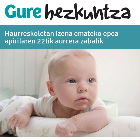
Eduki nagusira joan
Haurreskoletan izena emateko epea
apirilaren 22tik aurrera zabalik