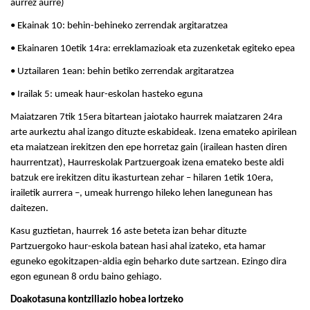
aurrez aurre)
• Ekainak 10: behin-behineko zerrendak argitaratzea
• Ekainaren 10etik 14ra: erreklamazioak eta zuzenketak egiteko epea
• Uztailaren 1ean: behin betiko zerrendak argitaratzea
• Irailak 5: umeak haur-eskolan hasteko eguna
Maiatzaren 7tik 15era bitartean jaiotako haurrek maiatzaren 24ra
arte aurkeztu ahal izango dituzte eskabideak. Izena emateko apirilean
eta maiatzean irekitzen den epe horretaz gain (irailean hasten diren
haurrentzat), Haurreskolak Partzuergoak izena emateko beste aldi
batzuk ere irekitzen ditu ikasturtean zehar – hilaren 1etik 10era,
irailetik aurrera –, umeak hurrengo hileko lehen lanegunean has
daitezen.
Kasu guztietan, haurrek 16 aste beteta izan behar dituzte
Partzuergoko haur-eskola batean hasi ahal izateko, eta hamar
eguneko egokitzapen-aldia egin beharko dute sartzean. Ezingo dira
egon egunean 8 ordu baino gehiago.
Doakotasuna kontziliazio hobea lortzeko