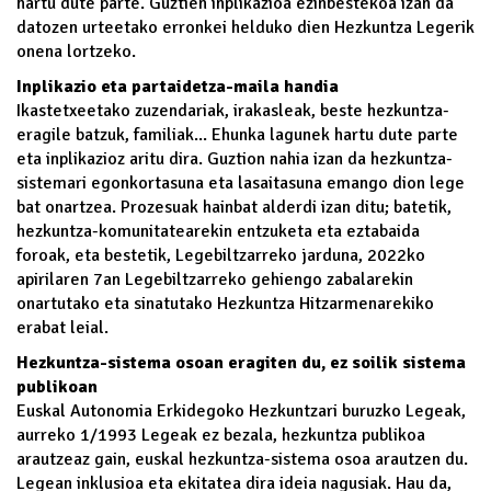
hartu dute parte. Guztien inplikazioa ezinbestekoa izan da
datozen urteetako erronkei helduko dien Hezkuntza Legerik
onena lortzeko.
Inplikazio eta partaidetza-maila handia
Ikastetxeetako zuzendariak, irakasleak, beste hezkuntza-
eragile batzuk, familiak... Ehunka lagunek hartu dute parte
eta inplikazioz aritu dira. Guztion nahia izan da hezkuntza-
sistemari egonkortasuna eta lasaitasuna emango dion lege
bat onartzea. Prozesuak hainbat alderdi izan ditu; batetik,
hezkuntza-komunitatearekin entzuketa eta eztabaida
foroak, eta bestetik, Legebiltzarreko jarduna, 2022ko
apirilaren 7an Legebiltzarreko gehiengo zabalarekin
onartutako eta sinatutako Hezkuntza Hitzarmenarekiko
erabat leial.
Hezkuntza-sistema osoan eragiten du, ez soilik sistema
publikoan
Euskal Autonomia Erkidegoko Hezkuntzari buruzko Legeak,
aurreko 1/1993 Legeak ez bezala, hezkuntza publikoa
arautzeaz gain, euskal hezkuntza-sistema osoa arautzen du.
Legean inklusioa eta ekitatea dira ideia nagusiak. Hau da,