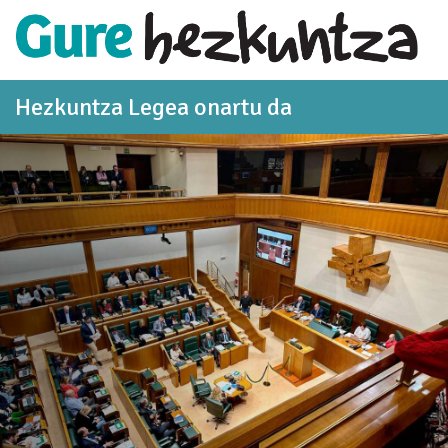
Eduki nagusira joan
Hezkuntza Legea onartu da