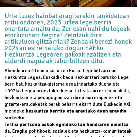
Urte luzez hainbat eragilerekin lankidetzan
aritu ondoren, 2023 urtea lege berria
onartuta amaitu da. Zer esan nahi du legeak
etorkizunari begira? Zeintzuk dira
artikuluen giltzarriak? Zenbaki berezi honek
2024an estreinatuko dugun EAEko
Hezkuntza Legearen gakoak azaltzen eta
alderdi nagusiak laburbiltzen ditu.
Abenduaren 21ean onartu zen Eusko Legebiltzarrean
Hezkuntza Legea. Euskadik badu Hezkuntzari buruzko Lege
berri bat, hezkuntza-sistema osoa indartuko duena eta
1993ko Legea ordeztuko duena. Urteak aurrera joan ahala,
hezkuntzan eta pedagogian izan diren aurrerapenek eta
gizarte-eraldaketak berak beharra ekarri dute Euskadin XXI.
mendeko
hezkuntza berritu eta arautuko duen araudia
sortzeko
.
Testua
pertsona askok egindako lan handiaren emaitza
da. Eragile politikoek, sozialek eta hezkuntza-komunitateak