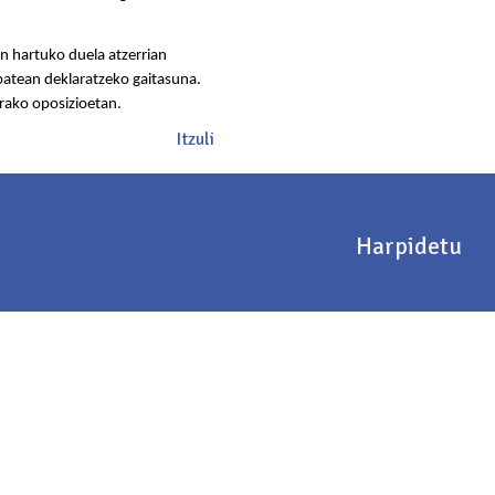
n hartuko duela atzerrian
 batean deklaratzeko gaitasuna.
rako oposizioetan.
Itzuli
Harpidetu