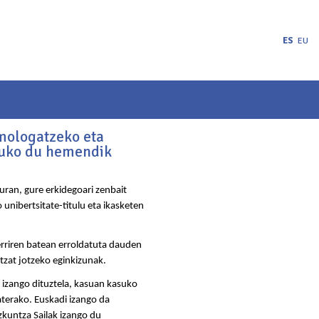
ES
EU
omologatzeko eta
tuko du hemendik
uran, gure erkidegoari zenbait
unibertsitate-titulu eta ikasketen
erriren batean erroldatuta dauden
tzat jotzeko eginkizunak.
 izango dituztela, kasuan kasuko
terako. Euskadi izango da
kuntza Sailak izango du