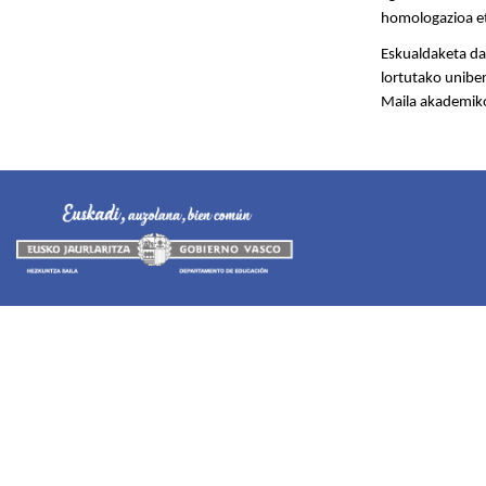
homologazioa et
Eskualdaketa da
lortutako uniber
Maila akademiko