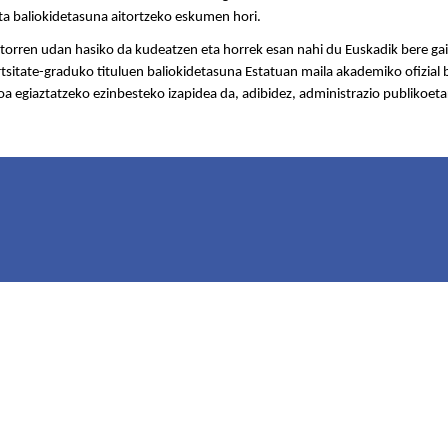
a baliokidetasuna aitortzeko eskumen hori.
torren udan hasiko da kudeatzen eta horrek esan nahi du Euskadik bere gai
tsitate-graduko tituluen baliokidetasuna Estatuan maila akademiko ofizial
a egiaztatzeko ezinbesteko izapidea da, adibidez, administrazio publikoeta