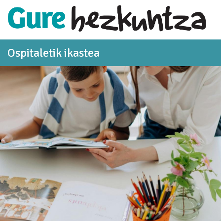
Eduki nagusira joan
Ospitaletik ikastea