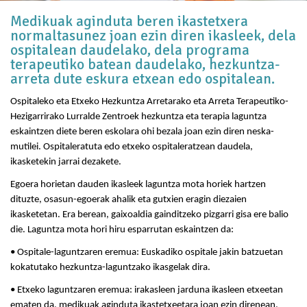
Medikuak aginduta beren ikastetxera
normaltasunez joan ezin diren ikasleek, dela
ospitalean daudelako, dela programa
terapeutiko batean daudelako, hezkuntza-
arreta dute eskura etxean edo ospitalean.
Ospitaleko eta Etxeko Hezkuntza Arretarako eta Arreta Terapeutiko-
Hezigarrirako Lurralde Zentroek hezkuntza eta terapia laguntza
eskaintzen diete beren eskolara ohi bezala joan ezin diren neska-
mutilei. Ospitaleratuta edo etxeko ospitaleratzean daudela,
ikasketekin jarrai dezakete.
Egoera horietan dauden ikasleek laguntza mota horiek hartzen
dituzte, osasun-egoerak ahalik eta gutxien eragin diezaien
ikasketetan. Era berean, gaixoaldia gainditzeko pizgarri gisa ere balio
die. Laguntza mota hori hiru esparrutan eskaintzen da:
• Ospitale-laguntzaren eremua: Euskadiko ospitale jakin batzuetan
kokatutako hezkuntza-laguntzako ikasgelak dira.
• Etxeko laguntzaren eremua: irakasleen jarduna ikasleen etxeetan
ematen da, medikuak aginduta ikastetxeetara joan ezin direnean.