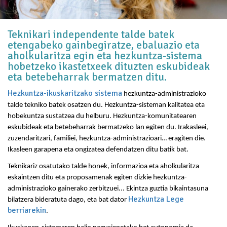
Teknikari independente talde batek
etengabeko gainbegiratze, ebaluazio eta
aholkularitza egin eta hezkuntza-sistema
hobetzeko ikastetxeek dituzten eskubideak
eta betebeharrak bermatzen ditu.
Hezkuntza-ikuskaritzako sistema
hezkuntza-administrazioko
talde tekniko batek osatzen du. Hezkuntza-sisteman kalitatea eta
hobekuntza sustatzea du helburu. Hezkuntza-komunitatearen
eskubideak eta betebeharrak bermatzeko lan egiten du. Irakasleei,
zuzendaritzari, familiei, hezkuntza-administrazioari… eragiten die.
Ikasleen garapena eta ongizatea defendatzen ditu batik bat.
Teknikariz osatutako talde honek, informazioa eta aholkularitza
eskaintzen ditu eta proposamenak egiten dizkie hezkuntza-
administrazioko gainerako zerbitzuei... Ekintza guztia bikaintasuna
Hezkuntza Lege
bilatzera bideratuta dago, eta bat dator
berriarekin
.