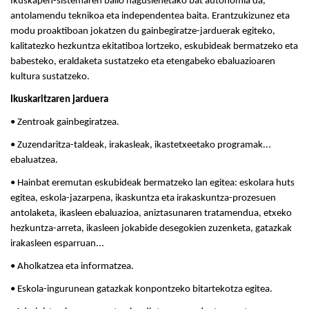
Ikuskapen-sistemaren balio nagusienetako bat autonomia da,
antolamendu teknikoa eta independentea baita. Erantzukizunez eta
modu proaktiboan jokatzen du gainbegiratze-jarduerak egiteko,
kalitatezko hezkuntza ekitatiboa lortzeko, eskubideak bermatzeko eta
babesteko, eraldaketa sustatzeko eta etengabeko ebaluazioaren
kultura sustatzeko.
Ikuskaritzaren jarduera
• Zentroak gainbegiratzea.
• Zuzendaritza-taldeak, irakasleak, ikastetxeetako programak...
ebaluatzea.
• Hainbat eremutan eskubideak bermatzeko lan egitea: eskolara huts
egitea, eskola-jazarpena, ikaskuntza eta irakaskuntza-prozesuen
antolaketa, ikasleen ebaluazioa, aniztasunaren tratamendua, etxeko
hezkuntza-arreta, ikasleen jokabide desegokien zuzenketa, gatazkak
irakasleen esparruan...
• Aholkatzea eta informatzea.
• Eskola-ingurunean gatazkak konpontzeko bitartekotza egitea.