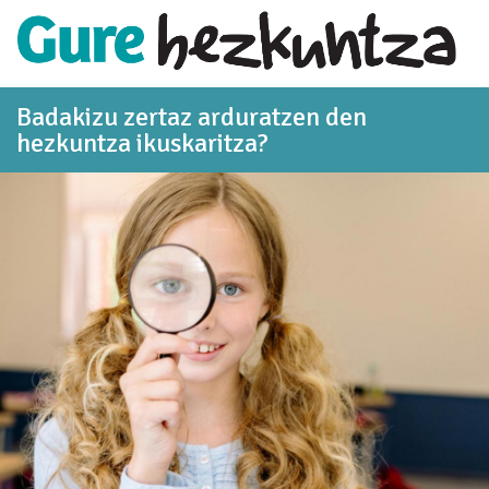
Eduki nagusira joan
Badakizu zertaz arduratzen den
hezkuntza ikuskaritza?