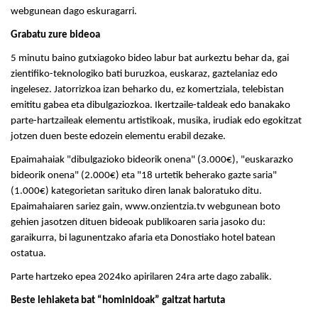
webgunean dago eskuragarri.
Grabatu zure bideoa
5 minutu baino gutxiagoko bideo labur bat aurkeztu behar da, gai
zientifiko-teknologiko bati buruzkoa, euskaraz, gaztelaniaz edo
ingelesez. Jatorrizkoa izan beharko du, ez komertziala, telebistan
emititu gabea eta dibulgaziozkoa. Ikertzaile-taldeak edo banakako
parte-hartzaileak elementu artistikoak, musika, irudiak edo egokitzat
jotzen duen beste edozein elementu erabil dezake.
Epaimahaiak "dibulgazioko bideorik onena" (3.000€), "euskarazko
bideorik onena" (2.000€) eta "18 urtetik beherako gazte saria"
(1.000€) kategorietan sarituko diren lanak baloratuko ditu.
Epaimahaiaren sariez gain, www.onzientzia.tv webgunean boto
gehien jasotzen dituen bideoak publikoaren saria jasoko du:
garaikurra, bi lagunentzako afaria eta Donostiako hotel batean
ostatua.
Parte hartzeko epea 2024ko apirilaren 24ra arte dago zabalik.
Beste lehiaketa bat “hominidoak” gaitzat hartuta