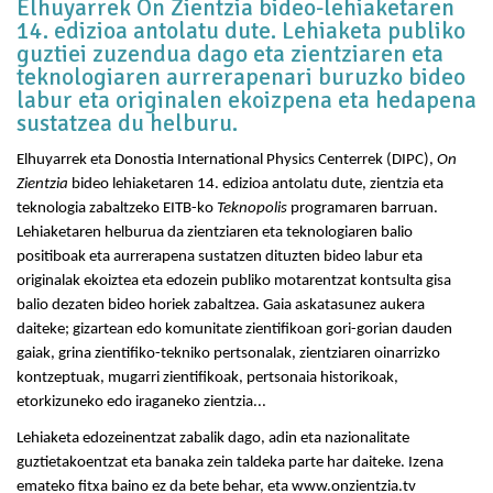
Elhuyarrek On Zientzia bideo-lehiaketaren
14. edizioa antolatu dute. Lehiaketa publiko
guztiei zuzendua dago eta zientziaren eta
teknologiaren aurrerapenari buruzko bideo
labur eta originalen ekoizpena eta hedapena
sustatzea du helburu.
Elhuyarrek eta Donostia International Physics Centerrek (DIPC),
On
Zientzia
bideo lehiaketaren 14. edizioa antolatu dute, zientzia eta
teknologia zabaltzeko EITB-ko
Teknopolis
programaren barruan.
Lehiaketaren helburua da zientziaren eta teknologiaren balio
positiboak eta aurrerapena sustatzen dituzten bideo labur eta
originalak ekoiztea eta edozein publiko motarentzat kontsulta gisa
balio dezaten bideo horiek zabaltzea. Gaia askatasunez aukera
daiteke; gizartean edo komunitate zientifikoan gori-gorian dauden
gaiak, grina zientifiko-tekniko pertsonalak, zientziaren oinarrizko
kontzeptuak, mugarri zientifikoak, pertsonaia historikoak,
etorkizuneko edo iraganeko zientzia...
Lehiaketa edozeinentzat zabalik dago, adin eta nazionalitate
guztietakoentzat eta banaka zein taldeka parte har daiteke. Izena
emateko fitxa baino ez da bete behar, eta www.onzientzia.tv