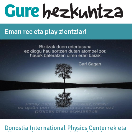
Eduki nagusira joan
Eman rec eta play zientziari
Donostia International Physics Centerrek eta