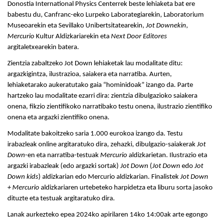
Donostia International Physics Centerrek beste lehiaketa bat ere
babestu du, Canfranc-eko Lurpeko Laborategiarekin, Laboratorium
Museoarekin eta Sevillako Unibertsitatearekin,
Jot Downekin
,
Mercurio
Kultur Aldizkariarekin eta
Next Door Editores
argitaletxearekin batera.
Zientzia zabaltzeko Jot Down lehiaketak lau modalitate ditu:
argazkigintza, ilustrazioa, saiakera eta narratiba. Aurten,
lehiaketarako aukeratutako gaia “hominidoak” izango da. Parte
hartzeko lau modalitate ezarri dira: zientzia dibulgazioko saiakera
onena, fikzio zientifikoko narratibako testu onena, ilustrazio zientifiko
onena eta argazki zientifiko onena.
Modalitate bakoitzeko saria 1.000 eurokoa izango da. Testu
irabazleak online argitaratuko dira, zehazki, dibulgazio-saiakerak
Jot
Down
-en eta narratiba-testuak
Mercurio
aldizkarietan. Ilustrazio eta
argazki irabazleak (edo argazki sortak)
Jot Down
(
Jot Down
edo
Jot
Down kids
) aldizkarian edo Mercurio aldizkarian. Finalistek
Jot Down
+ Mercurio
aldizkariaren urtebeteko harpidetza eta liburu sorta jasoko
dituzte eta testuak argitaratuko dira.
Lanak aurkezteko epea 2024ko apirilaren 14ko 14:00ak arte egongo