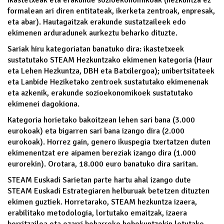
formalean ari diren entitateak, ikerketa zentroak, enpresak,
eta abar). Hautagaitzak erakunde sustatzaileek edo
ekimenen arduradunek aurkeztu beharko dituzte.
Sariak hiru kategoriatan banatuko dira: ikastetxeek
sustatutako STEAM Hezkuntzako ekimenen kategoria (Haur
eta Lehen Hezkuntza, DBH eta Batxilergoa); unibertsitateek
eta Lanbide Heziketako zentroek sustatutako ekimenenak
eta azkenik, erakunde sozioekonomikoek sustatutako
ekimenei dagokiona.
Kategoria horietako bakoitzean lehen sari bana (3.000
eurokoak) eta bigarren sari bana izango dira (2.000
eurokoak). Horrez gain, genero ikuspegia txertatzen duten
ekimenentzat ere aipamen bereziak izango dira (1.000
eurorekin). Orotara, 18.000 euro banatuko dira saritan.
STEAM Euskadi Sarietan parte hartu ahal izango dute
STEAM Euskadi Estrategiaren helburuak betetzen dituzten
ekimen guztiek. Horretarako, STEAM hezkuntza izaera,
erabilitako metodologia, lortutako emaitzak, izaera
berritzailea eta ezarri beharreko hobekuntzekin lotutako