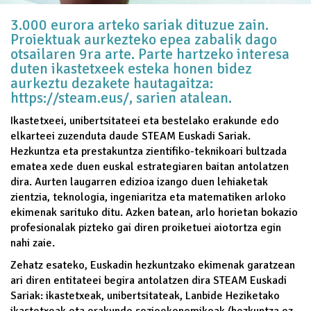
3.000 eurora arteko sariak dituzue zain.
Proiektuak aurkezteko epea zabalik dago
otsailaren 9ra arte. Parte hartzeko interesa
duten ikastetxeek esteka honen bidez
aurkeztu dezakete hautagaitza:
https://steam.eus/
, sarien atalean.
Ikastetxeei, unibertsitateei eta bestelako erakunde edo
elkarteei zuzenduta daude STEAM Euskadi Sariak.
Hezkuntza eta prestakuntza zientifiko-teknikoari bultzada
ematea xede duen euskal estrategiaren baitan antolatzen
dira. Aurten laugarren edizioa izango duen lehiaketak
zientzia, teknologia, ingeniaritza eta matematiken arloko
ekimenak sarituko ditu. Azken batean, arlo horietan bokazio
profesionalak pizteko gai diren proiketuei aiotortza egin
nahi zaie.
Zehatz esateko, Euskadin hezkuntzako ekimenak garatzean
ari diren entitateei begira antolatzen dira STEAM Euskadi
Sariak: ikastetxeak, unibertsitateak, Lanbide Heziketako
ikastetxeak eta erakunde sozioekonomikoak (hezkuntza ez