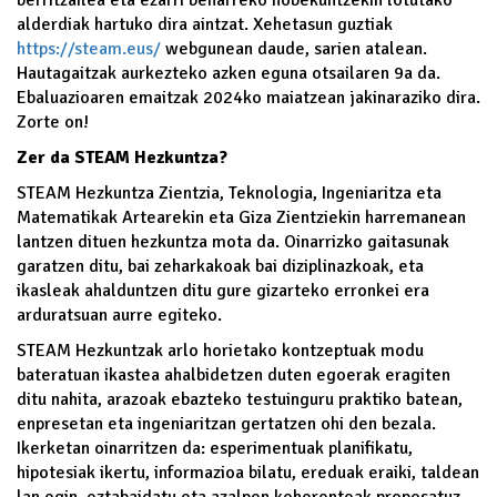
alderdiak hartuko dira aintzat. Xehetasun guztiak
https://steam.eus/
webgunean daude, sarien atalean.
Hautagaitzak aurkezteko azken eguna otsailaren 9a da.
Ebaluazioaren emaitzak 2024ko maiatzean jakinaraziko dira.
Zorte on!
Zer da STEAM Hezkuntza?
STEAM Hezkuntza Zientzia, Teknologia, Ingeniaritza eta
Matematikak Artearekin eta Giza Zientziekin harremanean
lantzen dituen hezkuntza mota da. Oinarrizko gaitasunak
garatzen ditu, bai zeharkakoak bai diziplinazkoak, eta
ikasleak ahalduntzen ditu gure gizarteko erronkei era
arduratsuan aurre egiteko.
STEAM Hezkuntzak arlo horietako kontzeptuak modu
bateratuan ikastea ahalbidetzen duten egoerak eragiten
ditu nahita, arazoak ebazteko testuinguru praktiko batean,
enpresetan eta ingeniaritzan gertatzen ohi den bezala.
Ikerketan oinarritzen da: esperimentuak planifikatu,
hipotesiak ikertu, informazioa bilatu, ereduak eraiki, taldean
lan egin, eztabaidatu eta azalpen koherenteak proposatuz