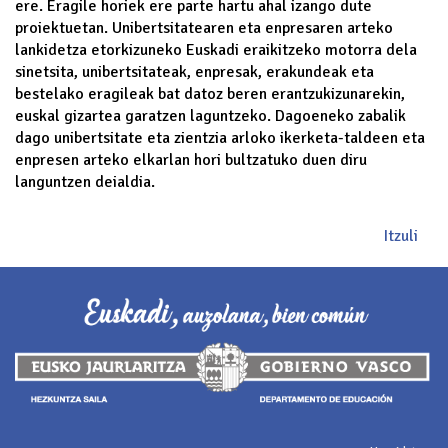
ere. Eragile horiek ere parte hartu ahal izango dute
proiektuetan. Unibertsitatearen eta enpresaren arteko
lankidetza etorkizuneko Euskadi eraikitzeko motorra dela
sinetsita, unibertsitateak, enpresak, erakundeak eta
bestelako eragileak bat datoz beren erantzukizunarekin,
euskal gizartea garatzen laguntzeko. Dagoeneko zabalik
dago unibertsitate eta zientzia arloko ikerketa-taldeen eta
enpresen arteko elkarlan hori bultzatuko duen diru
languntzen deialdia.
Itzuli