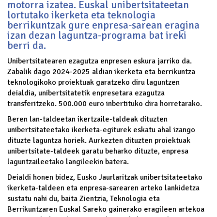
motorra izatea. Euskal unibertsitateetan
lortutako ikerketa eta teknologia
berrikuntzak gure enpresa-sarean eragina
izan dezan laguntza-programa bat ireki
berri da.
Unibertsitatearen ezagutza enpresen eskura jarriko da.
Zabalik dago 2024-2025 aldian ikerketa eta berrikuntza
teknologikoko proiektuak garatzeko diru laguntzen
deialdia, unibertsitatetik enpresetara ezagutza
transferitzeko. 500.000 euro inbertituko dira horretarako.
Beren lan-taldeetan ikertzaile-taldeak dituzten
unibertsitateetako ikerketa-egiturek eskatu ahal izango
dituzte laguntza horiek. Aurkezten dituzten proiektuak
unibertsitate-taldeek garatu beharko dituzte, enpresa
laguntzaileetako langileekin batera.
Deialdi honen bidez, Eusko Jaurlaritzak unibertsitateetako
ikerketa-taldeen eta enpresa-sarearen arteko lankidetza
sustatu nahi du, baita Zientzia, Teknologia eta
Berrikuntzaren Euskal Sareko gainerako eragileen artekoa