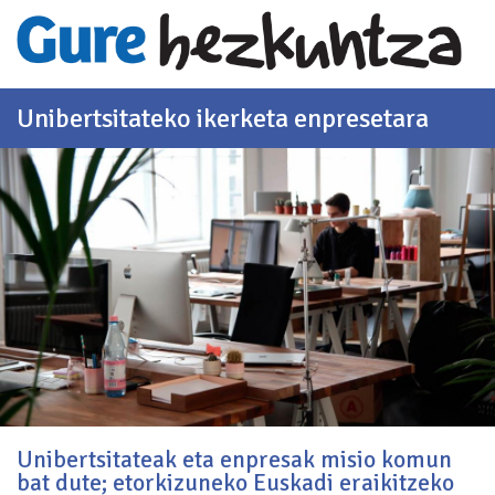
Eduki nagusira joan
Unibertsitateko ikerketa enpresetara
Unibertsitateak eta enpresak misio komun
bat dute; etorkizuneko Euskadi eraikitzeko