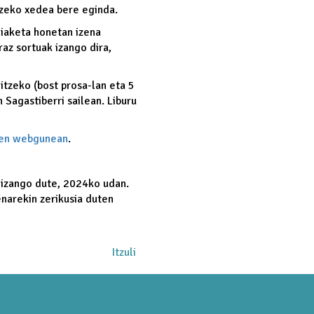
tzeko xedea bere eginda.
hiaketa honetan izena
raz sortuak izango dira,
itzeko (bost prosa-lan eta 5
 Sagastiberri sailean. Liburu
ren webgunean
.
 izango dute, 2024ko udan.
enarekin zerikusia duten
Itzuli