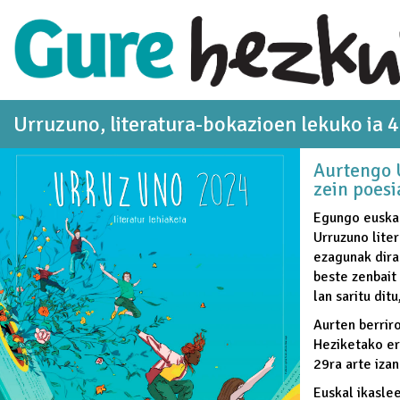
Eduki nagusira joan
Urruzuno, literatura-bokazioen lekuko ia 4
Aurtengo U
zein poesi
Egungo euskal
Urruzuno lite
ezagunak dira
beste zenbait 
lan saritu dit
Aurten berrir
Heziketako er
29ra arte izan
Euskal ikasle