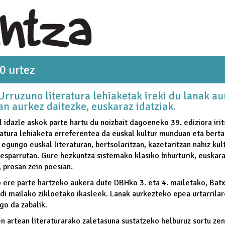
0 urtez
rruzuno literatura lehiaketak ireki du lanak a
an aurkez daitezke, euskaraz idatziak.
 idazle askok parte hartu du noizbait dagoeneko 39. ediziora irit
ratura lehiaketa erreferentea da euskal kultur munduan eta bertan
 egungo euskal literaturan, bertsolaritzan, kazetaritzan nahiz ku
esparrutan. Gure hezkuntza sistemako klasiko bihurturik, euskaraz
u, prosan zein poesian.
o ere parte hartzeko aukera dute DBHko 3. eta 4. mailetako, Bat
di mailako zikloetako ikasleek. Lanak aurkezteko epea urtarrilare
go da zabalik.
en artean literaturarako zaletasuna sustatzeko helburuz sortu zen