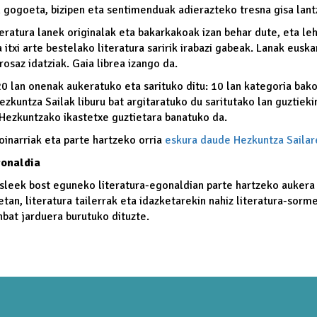
 gogoeta, bizipen eta sentimenduak adierazteko tresna gisa lan
teratura lanek originalak eta bakarkakoak izan behar dute, eta le
txi arte bestelako literatura saririk irabazi gabeak. Lanak euska
rosaz idatziak. Gaia librea izango da.
0 lan onenak aukeratuko eta sarituko ditu: 10 lan kategoria bako
ezkuntza Sailak liburu bat argitaratuko du saritutako lan guztiekin
 Hezkuntzako ikastetxe guztietara banatuko da.
oinarriak eta parte hartzeko orria
eskura daude Hezkuntza Saila
gonaldia
asleek bost eguneko literatura-egonaldian parte hartzeko aukera
tan, literatura tailerrak eta idazketarekin nahiz literatura-sorm
nbat jarduera burutuko dituzte.