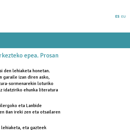
ES
EU
urkezteko epea. Prosan
si den lehiaketa honetan.
 garaile izan diren asko,
ltura-sormenarekin loturiko
 idatziriko ehunka literatura
xilergoko eta Lanbide
n 8an ireki zen eta otsailaren
 lehiaketa, eta gazteek