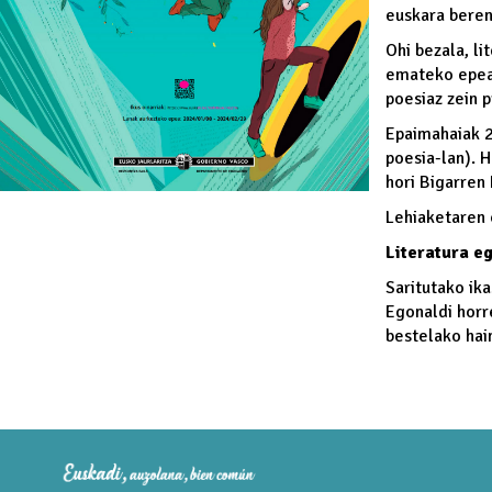
euskara beren
Ohi bezala, li
emateko epea i
poesiaz zein p
Epaimahaiak 2
poesia-lan). H
hori Bigarren
Lehiaketaren 
Literatura e
Saritutako ik
Egonaldi horre
bestelako hai