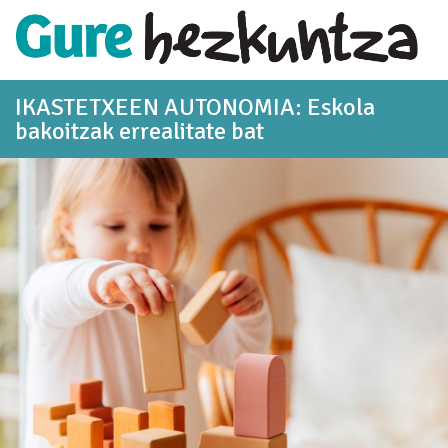
Eduki nagusira joan
IKASTETXEEN AUTONOMIA: Eskola
bakoitzak errealitate bat