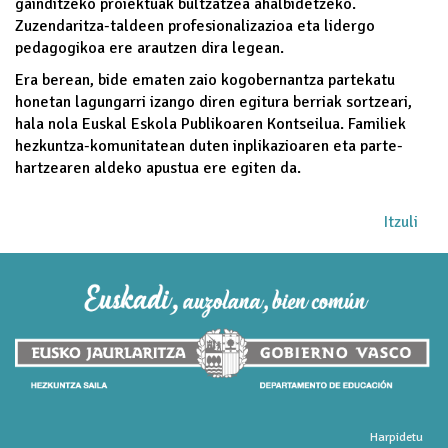
gainditzeko proiektuak bultzatzea ahalbidetzeko.
Zuzendaritza-taldeen profesionalizazioa eta lidergo
pedagogikoa ere arautzen dira legean.
Era berean, bide ematen zaio kogobernantza partekatu
honetan lagungarri izango diren egitura berriak sortzeari,
hala nola Euskal Eskola Publikoaren Kontseilua. Familiek
hezkuntza-komunitatean duten inplikazioaren eta parte-
hartzearen aldeko apustua ere egiten da.
Itzuli
Harpidetu