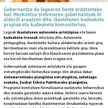
Gobernantza da legearen beste ardatzetako
bat. Hezkuntza-sistemaren gobernantzak bi
alderdi arautzen ditu: ikastetxeen kudeaketa
propioa eta kudeaketa komunitarioa.
Legeak
ikastetxeen autonomia-printzipioa
eta hauen
kudeaketa-tresnak
aitortzen ditu. Autonomia
pedagogikoa, ikastetxeko kultura-aldaketarako ardatz gisa,
berrikuntzaren muin eta proiektuaren kalitate gisa. Ideia
horren barruan sartzen dira klaustroaren prestakuntza-plana
eta horrek berrikuntzan duen eragina ere.
Gobernantzak sistemaren antolaketa eta garapen
estrategikorako funtsezkoa izango den akuilua dakar:
sistemarentzako plangintza estrategikoa, zehatzago
esateko, Euskal Eskola Publikorako plangintza
.
Programa-kontratuen formalizazioa sustatzeko beharrezkoa
den araudia garatzeko aukera dakar, betiere izaera berezia
edo estrategikoa duten proiektuak garatzeko eta, bereziki,
konplexutasun handiko ikastetxeetan desabantaila-egoerak