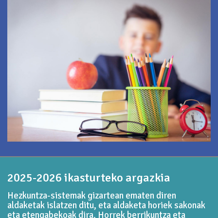
2025-2026 ikasturteko argazkia
Hezkuntza-sistemak gizartean ematen diren
aldaketak islatzen ditu, eta aldaketa horiek sakonak
eta etengabekoak dira. Horrek berrikuntza eta