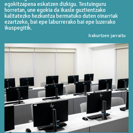
egokitzapena eskatzen dizkigu. Testuinguru
horretan, une egokia da ikasle guztientzako
kalitatezko hezkuntza bermatuko duten oinarriak
ezartzeko, bai epe laburrerako bai epe luzerako
ikuspegitik.
Irakurtzen jarraitu