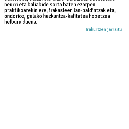
neurri eta baliabide sorta baten ezarpen
praktikoarekin ere, irakasleen lan-baldintzak eta,
ondorioz, gelako hezkuntza-kalitatea hobetzea
helburu duena.
Irakurtzen jarraitu
Queue-Fair