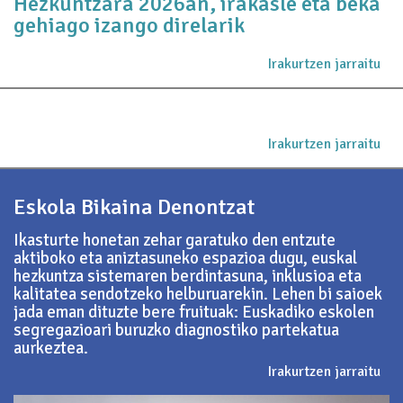
Hezkuntzara 2026an, irakasle eta beka
gehiago izango direlarik
Irakurtzen jarraitu
Irakurtzen jarraitu
Eskola Bikaina Denontzat
Ikasturte honetan zehar garatuko den entzute
aktiboko eta aniztasuneko espazioa dugu, euskal
hezkuntza sistemaren berdintasuna, inklusioa eta
kalitatea sendotzeko helburuarekin. Lehen bi saioek
jada eman dituzte bere fruituak: Euskadiko eskolen
segregazioari buruzko diagnostiko partekatua
aurkeztea.
Irakurtzen jarraitu