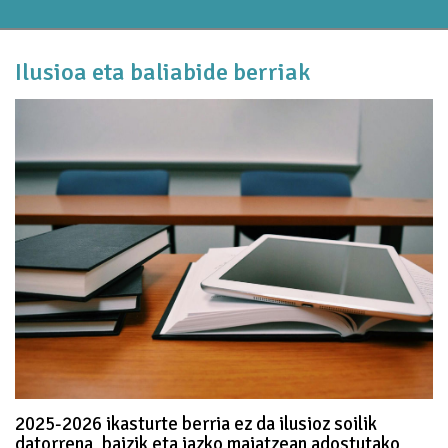
Ilusioa eta baliabide berriak
2025-2026 ikasturte berria ez da ilusioz soilik
datorrena, baizik eta iazko maiatzean adostutako