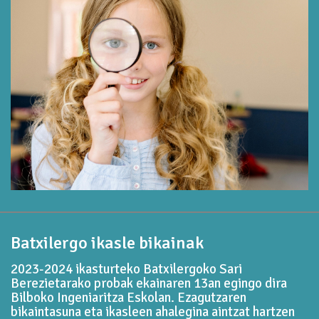
Batxilergo ikasle bikainak
2023-2024 ikasturteko Batxilergoko Sari
Berezietarako probak ekainaren 13an egingo dira
Bilboko Ingeniaritza Eskolan. Ezagutzaren
bikaintasuna eta ikasleen ahalegina aintzat hartzen