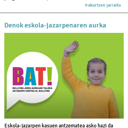
Irakurtzen jarraitu
Denok eskola-jazarpenaren aurka
Eskola-jazarpen kasuen antzematea asko hazi da