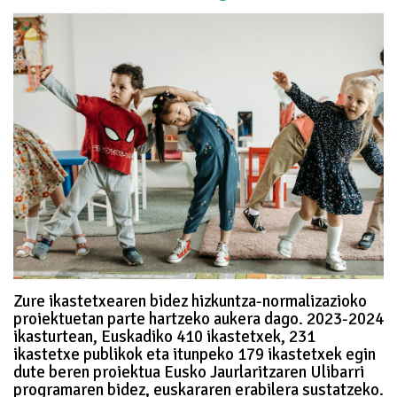
Zure ikastetxearen bidez hizkuntza-normalizazioko
proiektuetan parte hartzeko aukera dago. 2023-2024
ikasturtean, Euskadiko 410 ikastetxek, 231
ikastetxe publikok eta itunpeko 179 ikastetxek egin
dute beren proiektua Eusko Jaurlaritzaren Ulibarri
programaren bidez, euskararen erabilera sustatzeko.