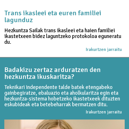
Trans ikasleei eta euren familiei
lagunduz
Hezkuntza Sailak trans ikasleei eta haien familiei
ikastetxeen bidez laguntzeko protokoloa eguneratu
du.
Irakurtzen jarraitu
Badakizu zertaz arduratzen den
hezkuntza ikuskaritza?
Teknikari independente talde batek etengabeko
gainbegiratze, ebaluazio eta aholkularitza egin eta
hezkuntza-sistema hobetzeko ikastetxeek dituzten
eskubideak eta betebeharrak bermatzen ditu.
Irakurtzen jarraitu