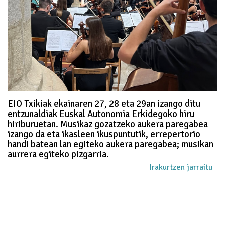
EIO Txikiak ekainaren 27, 28 eta 29an izango ditu
entzunaldiak Euskal Autonomia Erkidegoko hiru
hiriburuetan. Musikaz gozatzeko aukera paregabea
izango da eta ikasleen ikuspuntutik, errepertorio
handi batean lan egiteko aukera paregabea; musikan
aurrera egiteko pizgarria.
Irakurtzen jarraitu