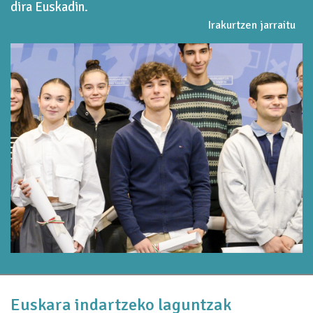
dira Euskadin.
Irakurtzen jarraitu
Euskara indartzeko laguntzak