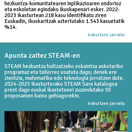
hezkuntza-komunitatearen inplikazioaren ondorioz
eta eskoletan egindako ikuskapenari esker. 2022-
2023 ikasturtean 218 kasu identifikatu ziren
Euskadin, Ikuskaritzak aztertutako 1.543 kasuetatik
%14.
Irakurtzen jarraitu
Apunta zaitez STEAM-en
STEAM hezkuntza bultzatzeko eskaintza askotariko
programaz eta tailerrez osatuta dago; denek ere
zientzia, matematika edo teknologia jorratzen dute.
2024-2025 ikasturterako STEAM Sare katalogoa
prest dago euskal ikastetxeei zuzendutako 50
proposamen baino gehiagorekin.
Irakurtzen jarraitu