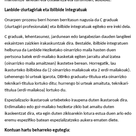
mantentze-lanetan eta Ostalaritza eta turismoan, adibidez.
Lanbide-ziurtagiriak eta ibilbide integratuak
Onarpen-prozesu berri honen berritasun nagusia da C graduak
(ziurtagiri profesionalak) eta ibilbide integratuak egiteko ere ireki dela.
C graduak, lehentasunez, jardunean edo langabezian dauden langileei
eskaintzen zaizkien irakaskuntzak dira. Bestalde, ibilbide integratuen
helburua da Lanbide Heziketako oinarrizko maila hasten duen
pertsona batek erdi-mailako ikasketak egiten jarraitu ahal izatea
(oinarrizko maila amaitzean) ikastetxe berean. Horregatik, lau
ikasturteko ibilbidea da (2 oinarrizko mailakoak eta 2 erdi-mailakoak).
Lehenengo bi urteak igarota, DBHko graduatu-titulua eta oinarrizko
teknikari-titulua lortuko ditu; hurrengo bi urteak amaituta, teknikari-
titulua (erdi-mailakoa) lortuko du.
Espezializazio-ikastaroak urtebeteko iraupena duten ikastaroak dira.
Erdimailako edo goi-mailako heziketa-ziklo bat amaitu duten
ikasleentzat dira, eta egin duten zikloarekin lotura estua duen arlo edo
eremu espezifiko batean espezializatzeko aukera ematen diete.
Kontuan hartu beharreko egutegia: