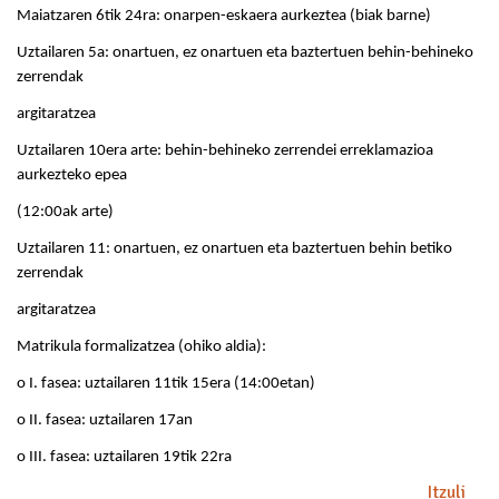
Maiatzaren 6tik 24ra: onarpen-eskaera aurkeztea (biak barne)
Uztailaren 5a: onartuen, ez onartuen eta baztertuen behin-behineko
zerrendak
argitaratzea
Uztailaren 10era arte: behin-behineko zerrendei erreklamazioa
aurkezteko epea
(12:00ak arte)
Uztailaren 11: onartuen, ez onartuen eta baztertuen behin betiko
zerrendak
argitaratzea
Matrikula formalizatzea (ohiko aldia):
o I. fasea: uztailaren 11tik 15era (14:00etan)
o II. fasea: uztailaren 17an
o III. fasea: uztailaren 19tik 22ra
Itzuli