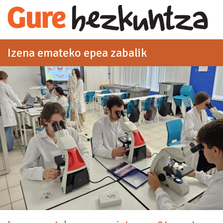
Eduki nagusira joan
Izena emateko epea zabalik