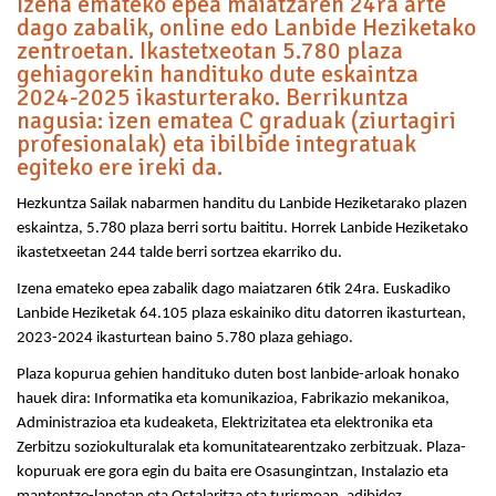
Izena emateko epea maiatzaren 24ra arte
dago zabalik, online edo Lanbide Heziketako
zentroetan. Ikastetxeotan 5.780 plaza
gehiagorekin handituko dute eskaintza
2024-2025 ikasturterako. Berrikuntza
nagusia: izen ematea C graduak (ziurtagiri
profesionalak) eta ibilbide integratuak
egiteko ere ireki da.
Hezkuntza Sailak nabarmen handitu du Lanbide Heziketarako plazen
eskaintza, 5.780 plaza berri sortu baititu. Horrek Lanbide Heziketako
ikastetxeetan 244 talde berri sortzea ekarriko du.
Izena emateko epea zabalik dago maiatzaren 6tik 24ra. Euskadiko
Lanbide Heziketak 64.105 plaza eskainiko ditu datorren ikasturtean,
2023-2024 ikasturtean baino 5.780 plaza gehiago.
Plaza kopurua gehien handituko duten bost lanbide-arloak honako
hauek dira: Informatika eta komunikazioa, Fabrikazio mekanikoa,
Administrazioa eta kudeaketa, Elektrizitatea eta elektronika eta
Zerbitzu soziokulturalak eta komunitatearentzako zerbitzuak. Plaza-
kopuruak ere gora egin du baita ere Osasungintzan, Instalazio eta